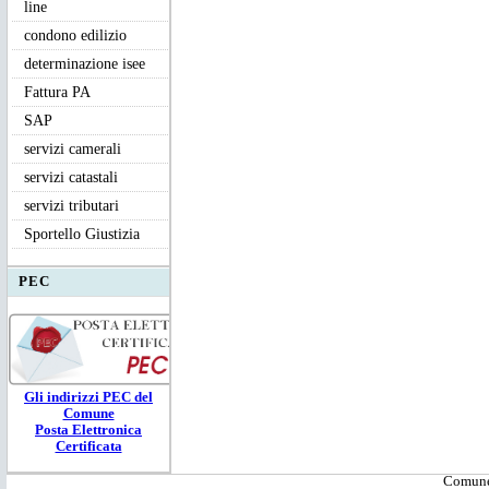
line
condono edilizio
determinazione isee
Fattura PA
SAP
servizi camerali
servizi catastali
servizi tributari
Sportello Giustizia
PEC
Gli ind
irizzi PEC
del
Comune
Posta Elettronica
Certificata
Comune 