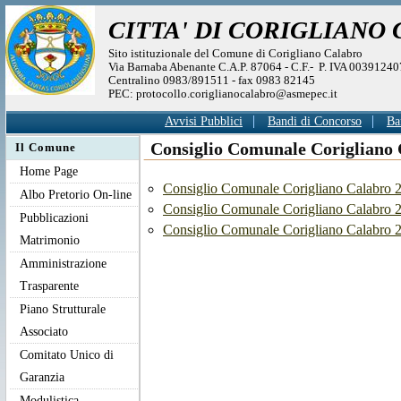
CITTA' DI CORIGLIANO
Sito istituzionale del Comune di Corigliano Calabro
Via Barnaba Abenante C.A.P. 87064 - C.F.- P. IVA 0039124
Centralino 0983/891511 - fax 0983 82145
PEC: protocollo.coriglianocalabro@asmepec.it
Avvisi Pubblici
Bandi di Concorso
Ba
Consiglio Comunale Corigliano 
Il Comune
Home Page
Consiglio Comunale Corigliano Calabro 2
Albo Pretorio On-line
Consiglio Comunale Corigliano Calabro 2
Pubblicazioni
Consiglio Comunale Corigliano Calabro 2
Matrimonio
Amministrazione
Trasparente
Piano Strutturale
Associato
Comitato Unico di
Garanzia
Modulistica