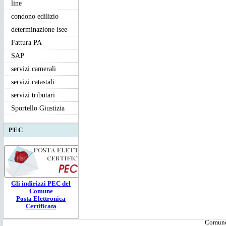
line
condono edilizio
determinazione isee
Fattura PA
SAP
servizi camerali
servizi catastali
servizi tributari
Sportello Giustizia
PEC
Gli ind
irizzi PEC
del
Comune
Posta Elettronica
Certificata
Comune 