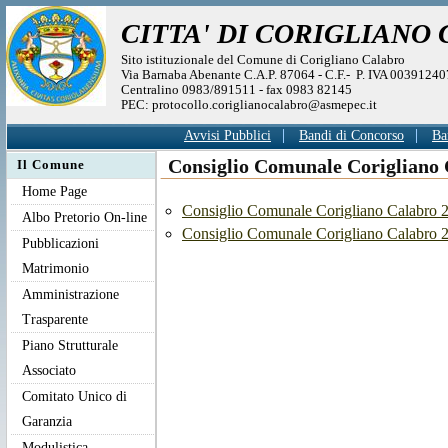
CITTA' DI CORIGLIANO
Sito istituzionale del Comune di Corigliano Calabro
Via Barnaba Abenante C.A.P. 87064 - C.F.- P. IVA 0039124
Centralino 0983/891511 - fax 0983 82145
PEC: protocollo.coriglianocalabro@asmepec.it
Avvisi Pubblici
Bandi di Concorso
Ba
Consiglio Comunale Corigliano 
Il Comune
Home Page
Consiglio Comunale Corigliano Calabro 2
Albo Pretorio On-line
Consiglio Comunale Corigliano Calabro 2
Pubblicazioni
Matrimonio
Amministrazione
Trasparente
Piano Strutturale
Associato
Comitato Unico di
Garanzia
Modulistica