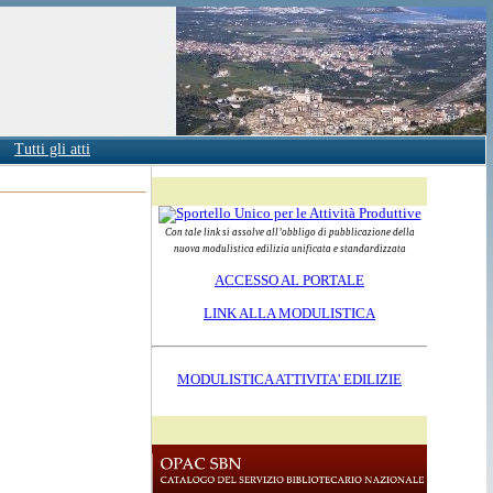
Tutti gli atti
Con tale link si assolve all’obbligo di pubblicazione della
nuova modulistica edilizia unificata e standardizzata
ACCESSO AL PORTALE
LINK ALLA MODULISTICA
MODULISTICA ATTIVITA' EDILIZIE