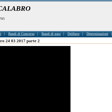
 CALABRO
0785
i
Bandi di Concorso
Bandi di gara
Delibere
Determinazioni
ro 24 03 2017 parte 2