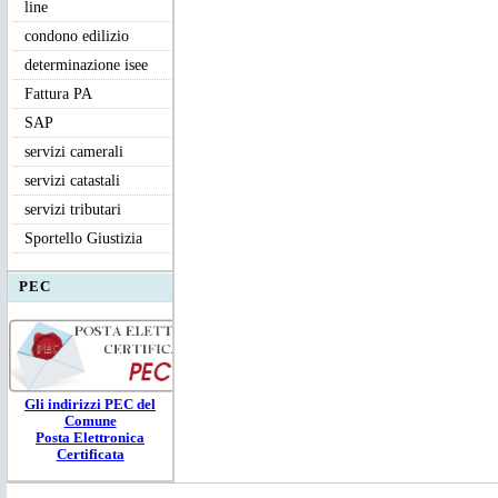
line
condono edilizio
determinazione isee
Fattura PA
SAP
servizi camerali
servizi catastali
servizi tributari
Sportello Giustizia
PEC
Gli ind
irizzi PEC
del
Comune
Posta Elettronica
Certificata