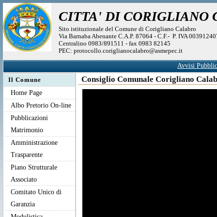
CITTA' DI CORIGLIANO
Sito istituzionale del Comune di Corigliano Calabro
Via Barnaba Abenante C.A.P. 87064 - C.F.- P. IVA 0039124
Centralino 0983/891511 - fax 0983 82145
PEC: protocollo.coriglianocalabro@asmepec.it
Avvisi Pubblic
Consiglio Comunale Corigliano Calab
Il Comune
Home Page
Albo Pretorio On-line
Pubblicazioni
Matrimonio
Amministrazione
Trasparente
Piano Strutturale
Associato
Comitato Unico di
Garanzia
Modulistica