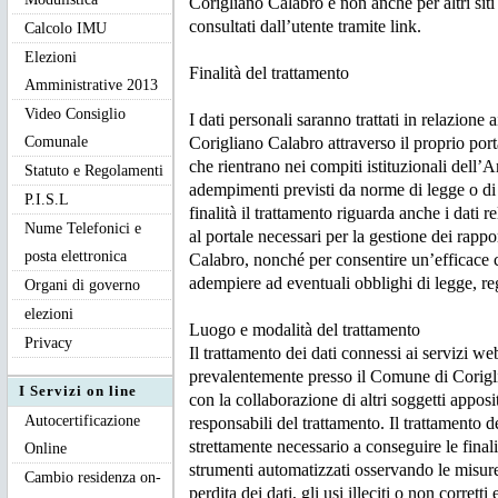
Corigliano Calabro e non anche per altri si
consultati dall’utente tramite link.
Calcolo IMU
Elezioni
Finalità del trattamento
Amministrative 2013
Video Consiglio
I dati personali saranno trattati in relazione 
Comunale
Corigliano Calabro attraverso il proprio port
che rientrano nei compiti istituzionali dell’
Statuto e Regolamenti
adempimenti previsti da norme di legge o di 
P.I.S.L
finalità il trattamento riguarda anche i dati rel
Nume Telefonici e
al portale necessari per la gestione dei rapp
posta elettronica
Calabro, nonché per consentire un’efficace 
adempiere ad eventuali obblighi di legge, re
Organi di governo
elezioni
Luogo e modalità del trattamento
Privacy
Il trattamento dei dati connessi ai servizi web
prevalentemente presso il Comune di Corig
I Servizi on line
con la collaborazione di altri soggetti appo
Autocertificazione
responsabili del trattamento. Il trattamento d
strettamente necessario a conseguire le finali
Online
strumenti automatizzati osservando le misure
Cambio residenza on-
perdita dei dati, gli usi illeciti o non corretti