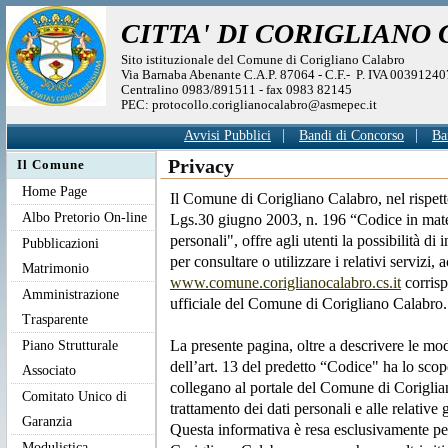
CITTA' DI CORIGLIANO
Sito istituzionale del Comune di Corigliano Calabro
Via Barnaba Abenante C.A.P. 87064 - C.F.- P. IVA 0039124
Centralino 0983/891511 - fax 0983 82145
PEC: protocollo.coriglianocalabro@asmepec.it
Avvisi Pubblici
Bandi di Concorso
Ba
Privacy
Il Comune
Home Page
Il Comune di Corigliano Calabro, nel rispetto
Albo Pretorio On-line
Lgs.30 giugno 2003, n. 196 “Codice in mater
personali", offre agli utenti la possibilità di 
Pubblicazioni
per consultare o utilizzare i relativi servizi, 
Matrimonio
www.comune.coriglianocalabro.cs.it
corrisp
Amministrazione
ufficiale del Comune di Corigliano Calabro
Trasparente
Piano Strutturale
La presente pagina, oltre a descrivere le moda
dell’art. 13 del predetto “Codice" ha lo scopo
Associato
collegano al portale del Comune di Coriglia
Comitato Unico di
trattamento dei dati personali e alle relative
Garanzia
Questa informativa è resa esclusivamente pe
Modulistica