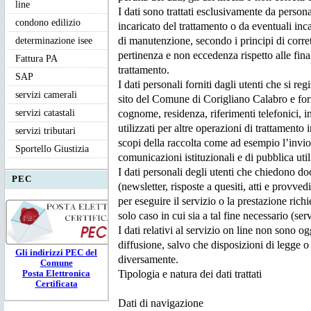
line
I dati sono trattati esclusivamente da person
condono edilizio
incaricato del trattamento o da eventuali inc
determinazione isee
di manutenzione, secondo i principi di corrett
pertinenza e non eccedenza rispetto alle final
Fattura PA
trattamento.
SAP
I dati personali forniti dagli utenti che si reg
servizi camerali
sito del Comune di Corigliano Calabro e fo
servizi catastali
cognome, residenza, riferimenti telefonici, i
utilizzati per altre operazioni di trattamento 
servizi tributari
scopi della raccolta come ad esempio l’invio,
Sportello Giustizia
comunicazioni istituzionali e di pubblica util
I dati personali degli utenti che chiedono d
PEC
(newsletter, risposte a quesiti, atti e provved
per eseguire il servizio o la prestazione rich
solo caso in cui sia a tal fine necessario (serv
I dati relativi al servizio on line non sono 
diffusione, salvo che disposizioni di legge
Gli ind
irizzi PEC
del
diversamente.
Comune
Tipologia e natura dei dati trattati
Posta Elettronica
Certificata
Dati di navigazione