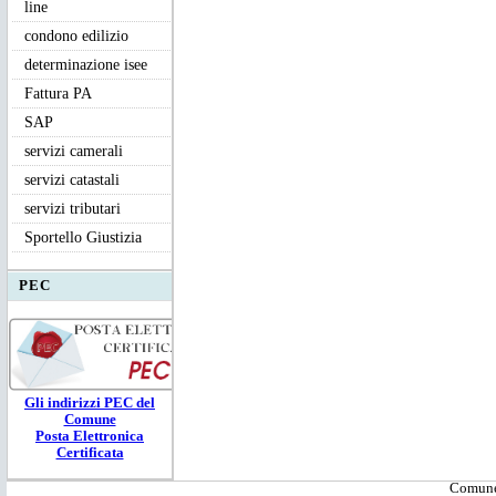
line
condono edilizio
determinazione isee
Fattura PA
SAP
servizi camerali
servizi catastali
servizi tributari
Sportello Giustizia
PEC
Gli ind
irizzi PEC
del
Comune
Posta Elettronica
Certificata
Comune 