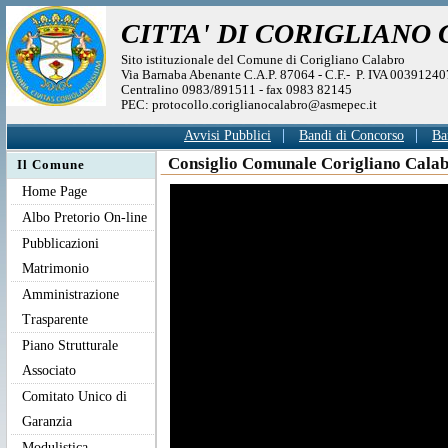
CITTA' DI CORIGLIANO
Sito istituzionale del Comune di Corigliano Calabro
Via Barnaba Abenante C.A.P. 87064 - C.F.- P. IVA 0039124
Centralino 0983/891511 - fax 0983 82145
PEC: protocollo.coriglianocalabro@asmepec.it
Avvisi Pubblici
Bandi di Concorso
Ba
Consiglio Comunale Corigliano Calab
Il Comune
Home Page
Albo Pretorio On-line
Pubblicazioni
Matrimonio
Amministrazione
Trasparente
Piano Strutturale
Associato
Comitato Unico di
Garanzia
Modulistica