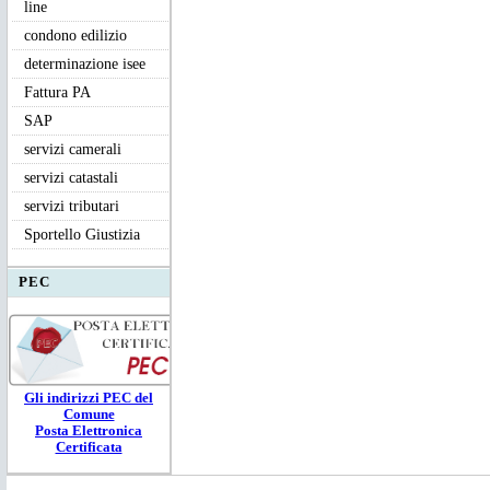
line
condono edilizio
determinazione isee
Fattura PA
SAP
servizi camerali
servizi catastali
servizi tributari
Sportello Giustizia
PEC
Gli ind
irizzi PEC
del
Comune
Posta Elettronica
Certificata