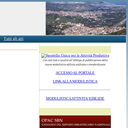
Tutti gli atti
Con tale link si assolve all’obbligo di pubblicazione della
nuova modulistica edilizia unificata e standardizzata
ACCESSO AL PORTALE
LINK ALLA MODULISTICA
MODULISTICA ATTIVITA' EDILIZIE