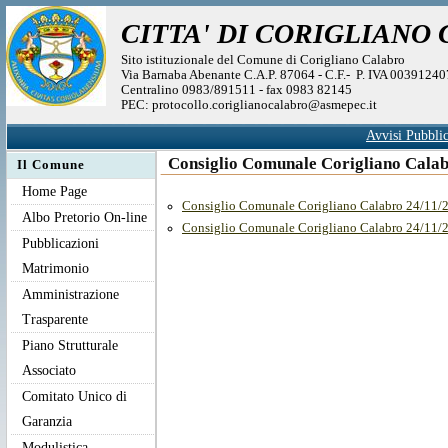
CITTA' DI CORIGLIANO
Sito istituzionale del Comune di Corigliano Calabro
Via Barnaba Abenante C.A.P. 87064 - C.F.- P. IVA 0039124
Centralino 0983/891511 - fax 0983 82145
PEC: protocollo.coriglianocalabro@asmepec.it
Avvisi Pubblic
Consiglio Comunale Corigliano Calab
Il Comune
Home Page
Consiglio Comunale Corigliano Calabro 24/11/2
Albo Pretorio On-line
Consiglio Comunale Corigliano Calabro 24/11/2
Pubblicazioni
Matrimonio
Amministrazione
Trasparente
Piano Strutturale
Associato
Comitato Unico di
Garanzia
Modulistica