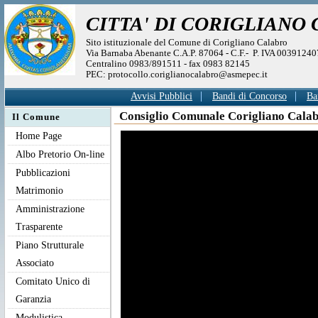
CITTA' DI CORIGLIANO
Sito istituzionale del Comune di Corigliano Calabro
Via Barnaba Abenante C.A.P. 87064 - C.F.- P. IVA 0039124
Centralino 0983/891511 - fax 0983 82145
PEC: protocollo.coriglianocalabro@asmepec.it
Avvisi Pubblici
Bandi di Concorso
Ba
Consiglio Comunale Corigliano Calab
Il Comune
Home Page
Albo Pretorio On-line
Pubblicazioni
Matrimonio
Amministrazione
Trasparente
Piano Strutturale
Associato
Comitato Unico di
Garanzia
Modulistica