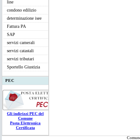
line
condono edilizio
determinazione isee
Fattura PA
SAP
servizi camerali
servizi catastali
servizi tributari
Sportello Giustizia
PEC
Gli ind
irizzi PEC
del
Comune
Posta Elettronica
Certificata
Comune 